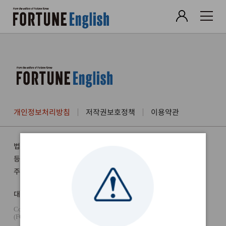
개인정보처리방침
저작권보호정책
이용약관
법인명 :
대표자명 :
(주) 퀀텀에듀솔루션
김영천
등록번호 :
682-87-01480
주소 :
서울시 구로구 디지털로285 에이스트윈타워 1차 1107호
대표전화 :
02-6953-9789
Copyright © 2022 포춘코리아
(FORTUNE KOREA). All rights reserved.